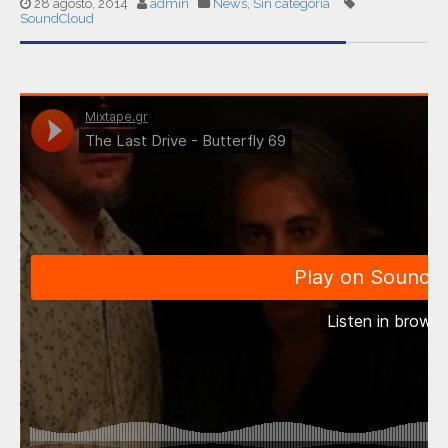
28 agosto, 2014
admin
News
,
Sin categoría
SoundCloud