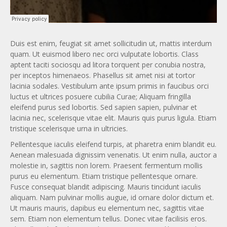
Duis est enim, feugiat sit amet sollicitudin ut, mattis interdum
quam. Ut euismod libero nec orci vulputate lobortis. Class
aptent taciti sociosqu ad litora torquent per conubia nostra,
per inceptos himenaeos. Phasellus sit amet nisi at tortor
lacinia sodales. Vestibulum ante ipsum primis in faucibus orci
luctus et ultrices posuere cubilia Curae; Aliquam fringilla
eleifend purus sed lobortis. Sed sapien sapien, pulvinar et
lacinia nec, scelerisque vitae elit. Mauris quis purus ligula. Etiam
tristique scelerisque urna in ultricies.
Pellentesque iaculis eleifend turpis, at pharetra enim blandit eu.
Aenean malesuada dignissim venenatis. Ut enim nulla, auctor a
molestie in, sagittis non lorem. Praesent fermentum mollis
purus eu elementum. Etiam tristique pellentesque ornare.
Fusce consequat blandit adipiscing. Mauris tincidunt iaculis
aliquam. Nam pulvinar mollis augue, id ornare dolor dictum et.
Ut mauris mauris, dapibus eu elementum nec, sagittis vitae
sem. Etiam non elementum tellus. Donec vitae facilisis eros.