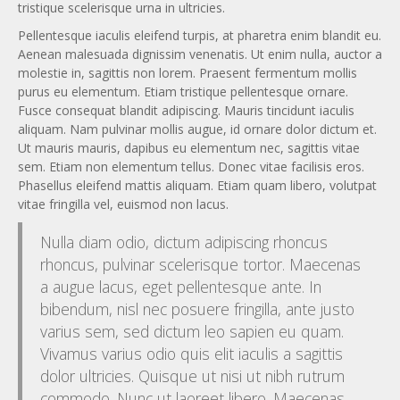
tristique scelerisque urna in ultricies.
Pellentesque iaculis eleifend turpis, at pharetra enim blandit eu.
Aenean malesuada dignissim venenatis. Ut enim nulla, auctor a
molestie in, sagittis non lorem. Praesent fermentum mollis
purus eu elementum. Etiam tristique pellentesque ornare.
Fusce consequat blandit adipiscing. Mauris tincidunt iaculis
aliquam. Nam pulvinar mollis augue, id ornare dolor dictum et.
Ut mauris mauris, dapibus eu elementum nec, sagittis vitae
sem. Etiam non elementum tellus. Donec vitae facilisis eros.
Phasellus eleifend mattis aliquam. Etiam quam libero, volutpat
vitae fringilla vel, euismod non lacus.
Nulla diam odio, dictum adipiscing rhoncus
rhoncus, pulvinar scelerisque tortor. Maecenas
a augue lacus, eget pellentesque ante. In
bibendum, nisl nec posuere fringilla, ante justo
varius sem, sed dictum leo sapien eu quam.
Vivamus varius odio quis elit iaculis a sagittis
dolor ultricies. Quisque ut nisi ut nibh rutrum
commodo. Nunc ut laoreet libero. Maecenas