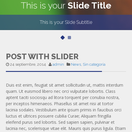
This is your
Slide Title
This is your Slide Subtitle
POST WITH SLIDER
24 septiembre, 2014
admin
News
,
Sin categoría
Duis est enim, feugiat sit amet sollicitudin ut, mattis interdum
quam. Ut euismod libero nec orci vulputate lobortis. Class
aptent taciti sociosqu ad litora torquent per conubia nostra,
per inceptos himenaeos. Phasellus sit amet nisi at tortor
lacinia sodales. Vestibulum ante ipsum primis in faucibus orci
luctus et ultrices posuere cubilia Curae; Aliquam fringilla
eleifend purus sed lobortis. Sed sapien sapien, pulvinar et
lacinia nec, scelerisque vitae elit. Mauris quis purus ligula. Etiam