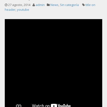
27 agosto, 2014
admin
News
,
Sin categoría
title on
header
,
youtube