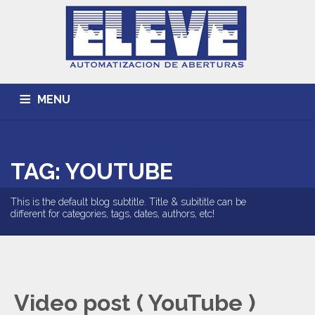
MENU
INICIO
ACERCA DE
TRABAJOS REALIZADOS
TAG: YOUTUBE
CONTACTO
This is the default blog subtitle. Title & subititle can be
different for categories, tags, dates, authors, etc!
Video post ( YouTube )